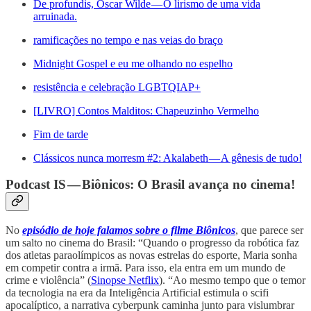
De profundis, Oscar Wilde — O lirismo de uma vida
arruinada.
ramificações no tempo e nas veias do braço
Midnight Gospel e eu me olhando no espelho
resistência e celebração LGBTQIAP+
[LIVRO] Contos Malditos: Chapeuzinho Vermelho
Fim de tarde
Clássicos nunca morresm #2: Akalabeth — A gênesis de tudo!
Podcast IS — Biônicos: O Brasil avança no cinema!
No
episódio de hoje falamos sobre o filme Biônicos
, que parece ser
um salto no cinema do Brasil: “Quando o progresso da robótica faz
dos atletas paraolímpicos as novas estrelas do esporte, Maria sonha
em competir contra a irmã. Para isso, ela entra em um mundo de
crime e violência” (
Sinopse Netflix
). “Ao mesmo tempo que o temor
da tecnologia na era da Inteligência Artificial estimula o scifi
apocalíptico, a narrativa cyberpunk caminha junto para vislumbrar