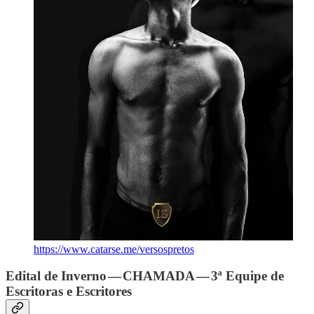
https://www.catarse.me/versospretos
Edital de Inverno — CHAMADA — 3ª Equipe de
Escritoras e Escritores