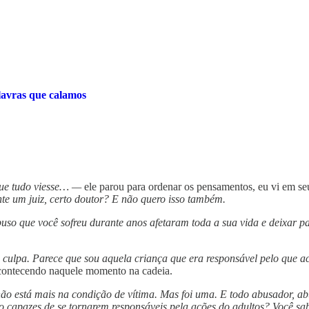
lavras que calamos
ue tudo viesse… —
ele parou para ordenar os pensamentos, eu vi em se
nte um juiz, certo doutor? E não quero isso também.
so que você sofreu durante anos afetaram toda a sua vida e deixar pa
to culpa. Parece que sou aquela criança que era responsável pelo que 
 acontecendo naquele momento na cadeia.
ão está mais na condição de vítima. Mas foi uma. E todo abusador, ab
o capazes de se tornarem responsáveis pela ações do adultos? Você s