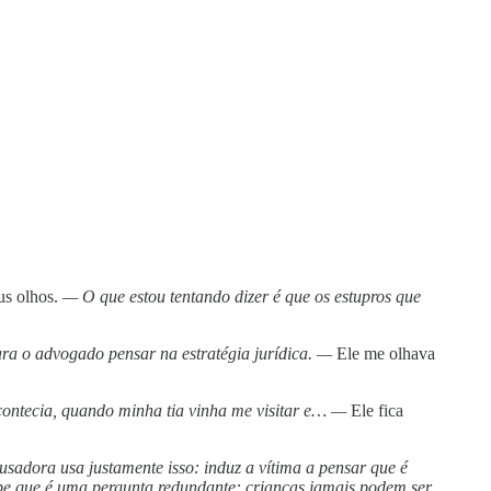
us olhos.
— O que estou tentando dizer é que os estupros que
ra o advogado pensar na estratégia jurídica. —
Ele me olhava
acontecia, quando minha tia vinha me visitar e… —
Ele fica
usadora usa justamente isso: induz a vítima a pensar que é
abe que é uma pergunta redundante: crianças jamais podem ser