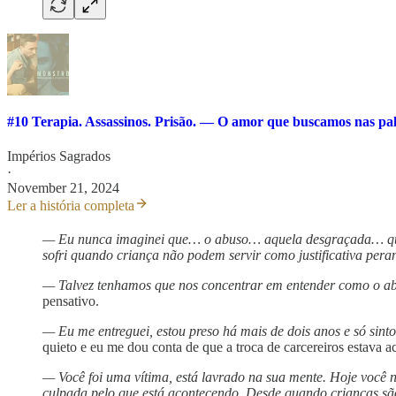
#10 Terapia. Assassinos. Prisão. — O amor que buscamos nas pa
Impérios Sagrados
·
November 21, 2024
Ler a história completa
— Eu nunca imaginei que… o abuso… aquela desgraçada… q
sofri quando criança não podem servir como justificativa pera
— Talvez tenhamos que nos concentrar em entender como o abu
pensativo.
— Eu me entreguei, estou preso há mais de dois anos e só sin
quieto e eu me dou conta de que a troca de carcereiros estava
— Você foi uma vítima, está lavrado na sua mente. Hoje você n
culpada pelo que está acontecendo. Desde quando crianças sã