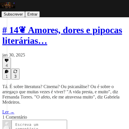
Subscrever
Entrar
# 14❦ Amores, dores e pipocas
literárias…
jan 30, 2025
4
1
3
Tá. É sobre literatura? Cinema? Ou psicanálise? Ou é sobre o
arregaço que muitas vezes é viver? "A vida presta, e muito", diz
Fernanda Torres. "O afeto, ele me atravessa muito", diz Gabriela
Medeiros.
Ler →
1 Comentário