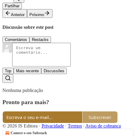
Partilhar
Anterior
Próximo
Discussão sobre este post
Comentários
Restacks
Top
Mais recente
Discussões
Nenhuma publicação
Pronto para mais?
Subscrever
© 2026 IS Editora
·
Privacidade
∙
Termos
∙
Aviso de cobrança
Comece o seu Substack