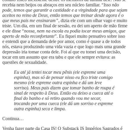
recebia nem beijos ou abraços em seu núcleo familiar. “
Isso não
pode, temos que garantir a castidade e a virgindade para que sejam
aceitos no reino de Deus, então temos que treinar desde agora é o
que meus pais me ensinaram”
, dizia ele com um olhar vago e muito
triste. Um dia, em um final de sessão, eu dei um aperto de mão firme
e ele disse “
nossa, nem na escola eu podia tocar meus amigos, que
aperto de mão reconfortante
”. Eu fiquei muito pensativo sobre isso
e entendi que a demanda dele por amor, como é quase a de todos
nós, estava produzindo uma vida vazia e que logo mais uma grande
depressão iria tomar conta dele. Foi aí que eu tomei uma decisão,
tocar em um assunto que era tabu e que ele sempre evitava: as
questões de sexualidade.
Eu até já tentei tocar meu pênis (ele espreme uma
espinha), mas só de pensar nisso eu fico triste comigo
mesmo (ele espreme outra espinha e dá um leve
sorriso). Meus pais dizem que tomar banho de roupa é
sinal de respeito à Deus. Então eu deixo a cueca até o
final do banho e só retiro quando vou me secar,
trocando por uma cueca (ele dá um sorriso e espreme
outra espinha) seca e limpa.
Continua…
Venha fazer parte da Casa IS! O Substack IS Impérios Sagrados é