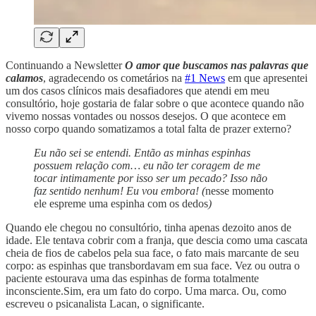
Continuando a Newsletter
O amor que buscamos nas palavras que
calamos
, agradecendo os cometários na
#1 News
em que apresentei
um dos casos clínicos mais desafiadores que atendi em meu
consultório, hoje gostaria de falar sobre o que acontece quando não
vivemo nossas vontades ou nossos desejos. O que acontece em
nosso corpo quando somatizamos a total falta de prazer externo?
Eu não sei se entendi. Então as minhas espinhas
possuem relação com… eu não ter coragem de me
tocar intimamente por isso ser um pecado? Isso não
faz sentido nenhum! Eu vou embora! (
nesse momento
ele espreme uma espinha com os dedos
)
Quando ele chegou no consultório, tinha apenas dezoito anos de
idade. Ele tentava cobrir com a franja, que descia como uma cascata
cheia de fios de cabelos pela sua face, o fato mais marcante de seu
corpo: as espinhas que transbordavam em sua face. Vez ou outra o
paciente estourava uma das espinhas de forma totalmente
inconsciente.Sim, era um fato do corpo. Uma marca. Ou, como
escreveu o psicanalista Lacan, o significante.