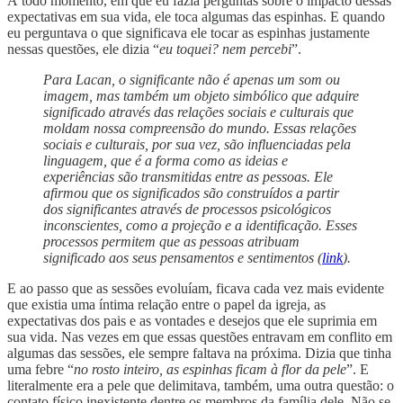
À todo momento, em que eu fazia perguntas sobre o impacto dessas
expectativas em sua vida, ele toca algumas das espinhas. E quando
eu perguntava o que significava ele tocar as espinhas justamente
nessas questões, ele dizia “
eu toquei? nem percebi
”.
Para Lacan, o significante não é apenas um som ou
imagem, mas também um objeto simbólico que adquire
significado através das relações sociais e culturais que
moldam nossa compreensão do mundo. Essas relações
sociais e culturais, por sua vez, são influenciadas pela
linguagem, que é a forma como as ideias e
experiências são transmitidas entre as pessoas. Ele
afirmou que os significados são construídos a partir
dos significantes através de processos psicológicos
inconscientes, como a projeção e a identificação. Esses
processos permitem que as pessoas atribuam
significado aos seus pensamentos e sentimentos (
link
).
E ao passo que as sessões evoluíam, ficava cada vez mais evidente
que existia uma íntima relação entre o papel da igreja, as
expectativas dos pais e as vontades e desejos que ele suprimia em
sua vida. Nas vezes em que essas questões entravam em conflito em
algumas das sessões, ele sempre faltava na próxima. Dizia que tinha
uma febre “
no rosto inteiro, as espinhas ficam à flor da pele
”. E
literalmente era a pele que delimitava, também, uma outra questão: o
contato físico inexistente dentre os membros da família dele. Não se