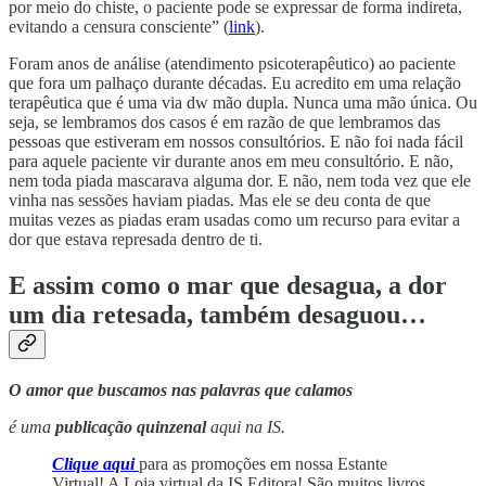
por meio do chiste, o paciente pode se expressar de forma indireta,
evitando a censura consciente” (
link
).
Foram anos de análise (atendimento psicoterapêutico) ao paciente
que fora um palhaço durante décadas. Eu acredito em uma relação
terapêutica que é uma via dw mão dupla. Nunca uma mão única. Ou
seja, se lembramos dos casos é em razão de que lembramos das
pessoas que estiveram em nossos consultórios. E não foi nada fácil
para aquele paciente vir durante anos em meu consultório. E não,
nem toda piada mascarava alguma dor. E não, nem toda vez que ele
vinha nas sessões haviam piadas. Mas ele se deu conta de que
muitas vezes as piadas eram usadas como um recurso para evitar a
dor que estava represada dentro de ti.
E assim como o mar que desagua, a dor
um dia retesada, também desaguou…
O amor que buscamos nas palavras que calamos
é uma
publicação quinzenal
aqui na IS.
Clique aqui
para as promoções em nossa Estante
Virtual! A Loja virtual da IS Editora! São muitos livros