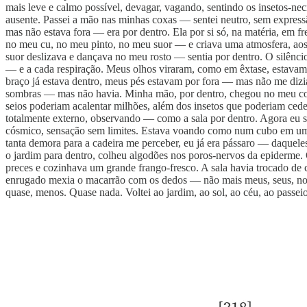
mais leve e calmo possível, devagar, vagando, sentindo os insetos-ne
ausente. Passei a mão nas minhas coxas — sentei neutro, sem expressã
mas não estava fora — era por dentro. Ela por si só, na matéria, em 
no meu cu, no meu pinto, no meu suor — e criava uma atmosfera, aos 
suor deslizava e dançava no meu rosto — sentia por dentro. O silênci
— e a cada respiração. Meus olhos viraram, como em êxtase, estavam 
braço já estava dentro, meus pés estavam por fora — mas não me dizia
sombras — mas não havia. Minha mão, por dentro, chegou no meu cora
seios poderiam acalentar milhões, além dos insetos que poderiam cede
totalmente externo, observando — como a sala por dentro. Agora eu s
cósmico, sensação sem limites. Estava voando como num cubo em um ab
tanta demora para a cadeira me perceber, eu já era pássaro — daquel
o jardim para dentro, colheu algodões nos poros-nervos da epiderme. 
preces e cozinhava um grande frango-fresco. A sala havia trocado de
enrugado mexia o macarrão com os dedos — não mais meus, seus, no
quase, menos. Quase nada. Voltei ao jardim, ao sol, ao céu, ao passeio