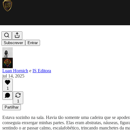
[726]
Subscrever
Entrar
Luan Hornich
e
IS Editora
jul 14, 2025
1
1
Partilhar
Estava sozinho na sala. Havia tão somente uma cadeira que se apodera
conseguia enxergar minhas partes. Elas eram abstratas, náuseas, figur
sentindo o ar passar calmo, escalafobético, trincando manchetes da m