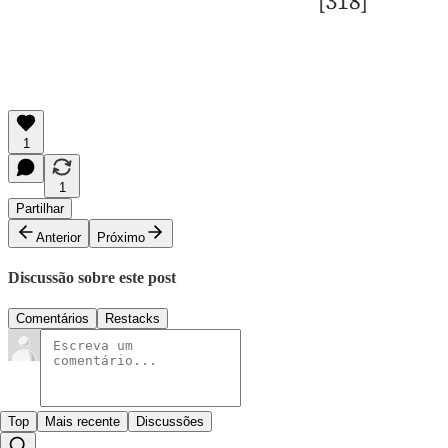
1
1
Partilhar
Anterior
Próximo
Discussão sobre este post
Comentários
Restacks
Top
Mais recente
Discussões