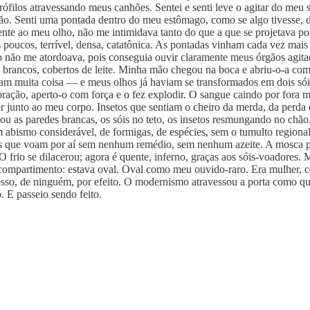
crófilos atravessando meus canhões. Sentei e senti leve o agitar do m
o. Senti uma pontada dentro do meu estômago, como se algo tivesse, do
frente ao meu olho, não me intimidava tanto do que a que se projetava 
poucos, terrível, densa, catatônica. As pontadas vinham cada vez mai
o não me atordoava, pois conseguia ouvir claramente meus órgãos agita
brancos, cobertos de leite. Minha mão chegou na boca e abriu-o-a com
m muita coisa — e meus olhos já haviam se transformados em dois sóis 
ção, aperto-o com força e o fez explodir. O sangue caindo por fora m
r junto ao meu corpo. Insetos que sentiam o cheiro da merda, da perda 
ou as paredes brancas, os sóis no teto, os insetos resmungando no chã
ismo considerável, de formigas, de espécies, sem o tumulto regional e
es que voam por aí sem nenhum remédio, sem nenhum azeite. A mosca po
O frio se dilacerou; agora é quente, inferno, graças aos sóis-voadores
 compartimento: estava oval. Oval como meu ouvido-raro. Era mulher, 
sso, de ninguém, por efeito. O modernismo atravessou a porta como 
. E passeio sendo feito.