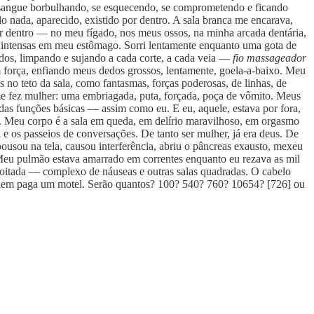
eu sangue borbulhando, se esquecendo, se comprometendo e ficando
 nada, aparecido, existido por dentro. A sala branca me encarava,
por dentro — no meu fígado, nos meus ossos, na minha arcada dentária,
s intensas em meu estômago. Sorri lentamente enquanto uma gota de
dos, limpando e sujando a cada corte, a cada veia —
fio massageador
 força, enfiando meus dedos grossos, lentamente, goela-a-baixo. Meu
no teto da sala, como fantasmas, forças poderosas, de linhas, de
e fez mulher: uma embriagada, puta, forçada, poça de vômito. Meus
das funções básicas — assim como eu. E eu, aquele, estava por fora,
o. Meu corpo é a sala em queda, em delírio maravilhoso, em orgasmo
 os passeios de conversações. De tanto ser mulher, já era deus. De
usou na tela, causou interferência, abriu o pâncreas exausto, mexeu
. Meu pulmão estava amarrado em correntes enquanto eu rezava as mil
coitada — complexo de náuseas e outras salas quadradas. O cabelo
quem paga um motel. Serão quantos? 100? 540? 760? 10654? [726] ou