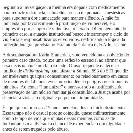
Segundo a investigação, a menina era dopada com medicamentos
para reduzir resistência, submetida ao uso de pomadas anestésicas
para suportar a dor e ameaçada para manter silêncio. A mãe foi
indiciada por favorecimento à prostituição de vulnerável, e o
empresário por estupro de vulnerável reiterado. Diferentemente do
primeiro caso, a atuação institucional buscou interromper o ciclo de
violência e responsabilizar os envolvidos, reafirmando a lógica da
proteção integral prevista no Estatuto da Criança e do Adolescente.
A desembargadora Kárin Emmerich, voto vencido na absolvição do
primeiro caso citado, trouxe uma reflexão essencial ao afirmar que
essa decisão não é um fato isolado. O uso frequente da técnica
jurídica de
distinguishing
para afastar a Súmula 593 do STJ que diz
ser irrelevante qualquer consentimento ou relacionamento em casos
de menores de 14 anos revela uma tendência perigosa nos tribunais
mineiros. Ao tentar “humanizar” o agressor sob a justificativa de
preservação de um núcleo familiar já constituído, a Justiça acaba por
silenciar a violação original e perpetuar a impunidade.
É aqui que retorno aos 15 anos mencionados no início deste texto.
Esse tempo não é casual porque coincide, quase milimetricamente,
com o tempo de vida que muitas dessas meninas como as de
Indianópolis mal tiveram a chance de experienciar com dignidade
antes de serem tragadas pelo abuso.