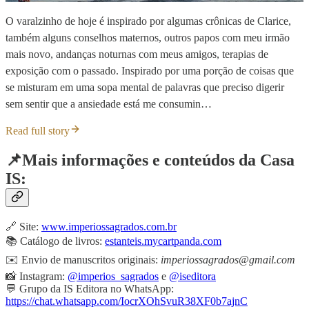
O varalzinho de hoje é inspirado por algumas crônicas de Clarice,
também alguns conselhos maternos, outros papos com meu irmão
mais novo, andanças noturnas com meus amigos, terapias de
exposição com o passado. Inspirado por uma porção de coisas que
se misturam em uma sopa mental de palavras que preciso digerir
sem sentir que a ansiedade está me consumin…
Read full story
📌Mais informações e conteúdos da Casa
IS:
🔗 Site:
www.imperiossagrados.com.br
📚 Catálogo de livros:
estanteis.mycartpanda.com
✉️ Envio de manuscritos originais:
imperiossagrados@gmail.com
📸 Instagram:
@imperios_sagrados
e
@iseditora
💬 Grupo da IS Editora no WhatsApp:
https://chat.whatsapp.com/IocrXOhSvuR38XF0b7ajnC