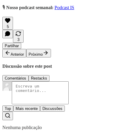
🎙️
Nosso podcast semanal:
Podcast IS
5
3
Partilhar
Anterior
Próximo
Discussão sobre este post
Comentários
Restacks
Top
Mais recente
Discussões
Nenhuma publicação