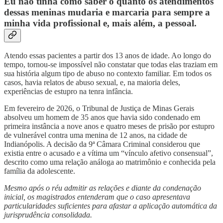
Eu não tinha como saber o quanto os atendimentos
dessas meninas mudaria e marcaria para sempre a
minha vida profissional e, mais além, a pessoal.
Atendo essas pacientes a partir dos 13 anos de idade. Ao longo do
tempo, tornou-se impossível não constatar que todas elas traziam em
sua história algum tipo de abuso no contexto familiar. Em todos os
casos, havia relatos de abuso sexual, e, na maioria deles,
experiências de estupro na tenra infância.
Em fevereiro de 2026, o Tribunal de Justiça de Minas Gerais
absolveu um homem de 35 anos que havia sido condenado em
primeira instância a nove anos e quatro meses de prisão por estupro
de vulnerável contra uma menina de 12 anos, na cidade de
Indianópolis. A decisão da 9ª Câmara Criminal considerou que
existia entre o acusado e a vítima um “vínculo afetivo consensual”,
descrito como uma relação análoga ao matrimônio e conhecida pela
família da adolescente.
Mesmo após o réu admitir as relações e diante da condenação
inicial, os magistrados entenderam que o caso apresentava
particularidades suficientes para afastar a aplicação automática da
jurisprudência consolidada.