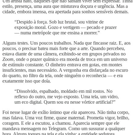
Um artista nato, daqueles que não sabiam viver sem expressar. Tinha
estilo, presença, uma aura que misturava doçura e urgência. Mas a
cidade, embora imensa, era apertada para sonhos sensíveis demais.
“Despido à força. Sob luz brutal, sou vitrine de
exposição moral. Gozo e vertigem — pecado e prazer
— numa metrópole que me ensina a morrer.”
Alguns testes. Uns poucos trabalhos. Nada que fincasse raiz. E, aos
poucos, o precisar bateu mais forte que a arte. Quando percebeu,
estava diante de uma câmera, exibindo-se em grupos privados no
Zoom
, onde o prazer químico era moeda de troca em um universo
de estímulo constante. O dinheiro entrava em gotas,
em
montes
insuficientes, mas necessário. A vergonha era disfarçada no escuro
do quarto, no filtro da tela, onde ninguém o reconhecia — e era
exatamente isso que doía.
“Dissolvido, espalhado, moldado em mil rostos. No
reflexo do outro, me vejo exposto. Uma tela, um vidro,
um eco digital. Quem sou eu nesse vórtice artificial?”
Foi nesse lugar de exílio íntimo que
ela
apareceu. Não tinha corpo,
mas falava. Uma voz firme, quase maternal. Prometia vigor, brilho,
coragem. E ele a escutou, a chamou. Aparecia sempre que ele
mandava mensagem no Telegram. Como um sussurar a qualquer
hora. Alguns toques na tela e ela vinha: a entidade sedutora,