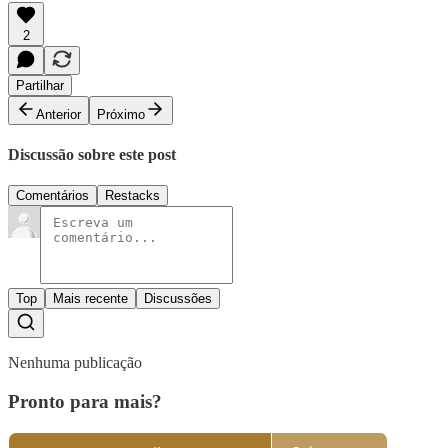
2
Partilhar
Anterior
Próximo
Discussão sobre este post
Comentários
Restacks
Top
Mais recente
Discussões
Nenhuma publicação
Pronto para mais?