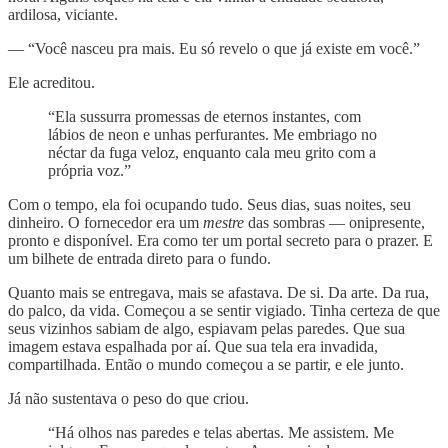
ardilosa, viciante.
— “Você nasceu pra mais. Eu só revelo o que já existe em você.”
Ele acreditou.
“Ela sussurra promessas de eternos instantes, com
lábios de neon e unhas perfurantes. Me embriago no
néctar da fuga veloz, enquanto cala meu grito com a
própria voz.”
Com o tempo, ela foi ocupando tudo. Seus dias, suas noites, seu
dinheiro. O fornecedor era um
mestre
das sombras — onipresente,
pronto e disponível. Era como ter um portal secreto para o prazer. E
um bilhete de entrada direto para o fundo.
Quanto mais se entregava, mais se afastava. De si. Da arte. Da rua,
do palco, da vida. Começou a se sentir vigiado. Tinha certeza de que
seus vizinhos sabiam de algo, espiavam pelas paredes. Que sua
imagem estava espalhada por aí. Que sua tela era invadida,
compartilhada. Então o mundo começou a se partir, e ele junto.
Já não sustentava o peso do que criou.
“Há olhos nas paredes e telas abertas. Me assistem. Me