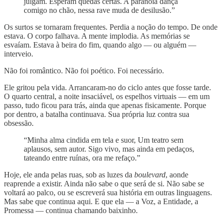
julgam. Esperam quedas certas. A paranoia dança
comigo no chão, nessa rave muda de desilusão.”
Os surtos se tornaram frequentes. Perdia a noção do tempo. De onde
estava. O corpo falhava. A mente implodia. As memórias se
esvaíam. Estava à beira do fim, quando algo — ou alguém —
interveio.
Não foi romântico. Não foi poético. Foi necessário.
Ele gritou pela vida. Arrancaram-no do ciclo antes que fosse tarde.
O quarto central, a noite insaciável, os espelhos virtuais — em um
passo, tudo ficou para trás, ainda que apenas fisicamente. Porque
por dentro, a batalha continuava. Sua própria luz contra sua
obsessão.
“Minha alma cindida em tela e suor, Um teatro sem
aplausos, sem autor. Sigo vivo, mas ainda em pedaços,
tateando entre ruínas, ora me refaço.”
Hoje, ele anda pelas ruas, sob as luzes da
boulevard
, aonde
reaprende a existir. Ainda não sabe o que será de si. Não sabe se
voltará ao palco, ou se escreverá sua história em outras linguagens.
Mas sabe que continua aqui. E que ela — a Voz, a Entidade, a
Promessa — continua chamando baixinho.