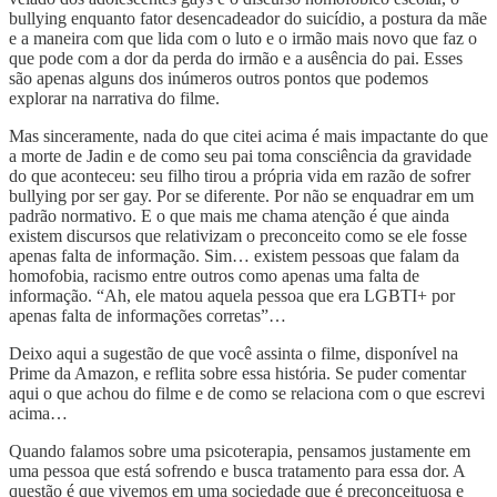
bullying enquanto fator desencadeador do suicídio, a postura da mãe
e a maneira com que lida com o luto e o irmão mais novo que faz o
que pode com a dor da perda do irmão e a ausência do pai. Esses
são apenas alguns dos inúmeros outros pontos que podemos
explorar na narrativa do filme.
Mas sinceramente, nada do que citei acima é mais impactante do que
a morte de Jadin e de como seu pai toma consciência da gravidade
do que aconteceu: seu filho tirou a própria vida em razão de sofrer
bullying por ser gay. Por se diferente. Por não se enquadrar em um
padrão normativo. E o que mais me chama atenção é que ainda
existem discursos que relativizam o preconceito como se ele fosse
apenas falta de informação. Sim… existem pessoas que falam da
homofobia, racismo entre outros como apenas uma falta de
informação. “Ah, ele matou aquela pessoa que era LGBTI+ por
apenas falta de informações corretas”…
Deixo aqui a sugestão de que você assinta o filme, disponível na
Prime da Amazon, e reflita sobre essa história. Se puder comentar
aqui o que achou do filme e de como se relaciona com o que escrevi
acima…
Quando falamos sobre uma psicoterapia, pensamos justamente em
uma pessoa que está sofrendo e busca tratamento para essa dor. A
questão é que vivemos em uma sociedade que é preconceituosa e