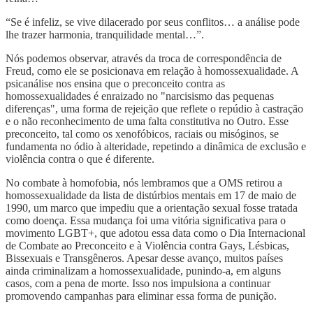
“Se é infeliz, se vive dilacerado por seus conflitos… a análise pode
lhe trazer harmonia, tranquilidade mental…”.
Nós podemos observar, através da troca de correspondência de
Freud, como ele se posicionava em relação à homossexualidade. A
psicanálise nos ensina que o preconceito contra as
homossexualidades é enraizado no "narcisismo das pequenas
diferenças", uma forma de rejeição que reflete o repúdio à castração
e o não reconhecimento de uma falta constitutiva no Outro. Esse
preconceito, tal como os xenofóbicos, raciais ou misóginos, se
fundamenta no ódio à alteridade, repetindo a dinâmica de exclusão e
violência contra o que é diferente.
No combate à homofobia, nós lembramos que a OMS retirou a
homossexualidade da lista de distúrbios mentais em 17 de maio de
1990, um marco que impediu que a orientação sexual fosse tratada
como doença. Essa mudança foi uma vitória significativa para o
movimento LGBT+, que adotou essa data como o Dia Internacional
de Combate ao Preconceito e à Violência contra Gays, Lésbicas,
Bissexuais e Transgêneros. Apesar desse avanço, muitos países
ainda criminalizam a homossexualidade, punindo-a, em alguns
casos, com a pena de morte. Isso nos impulsiona a continuar
promovendo campanhas para eliminar essa forma de punição.