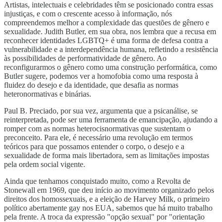
Artistas, intelectuais e celebridades têm se posicionado contra essas
injustiças, e com o crescente acesso à informação, nós
compreendemos melhor a complexidade das questões de gênero e
sexualidade. Judith Butler, em sua obra, nos lembra que a recusa em
reconhecer identidades LGBTQ+ é uma forma de defesa contra a
vulnerabilidade e a interdependência humana, refletindo a resistência
às possibilidades de performatividade de gênero. Ao
reconfigurarmos o gênero como uma construção performática, como
Butler sugere, podemos ver a homofobia como uma resposta à
fluidez do desejo e da identidade, que desafia as normas
heteronormativas e binárias.
Paul B. Preciado, por sua vez, argumenta que a psicanálise, se
reinterpretada, pode ser uma ferramenta de emancipação, ajudando a
romper com as normas heterocisnormativas que sustentam o
preconceito. Para ele, é necessário uma revolução em termos
teóricos para que possamos entender o corpo, o desejo e a
sexualidade de forma mais libertadora, sem as limitações impostas
pela ordem social vigente.
Ainda que tenhamos conquistado muito, como a Revolta de
Stonewall em 1969, que deu início ao movimento organizado pelos
direitos dos homossexuais, e a eleição de Harvey Milk, o primeiro
político abertamente gay nos EUA, sabemos que há muito trabalho
pela frente. A troca da expressão "opção sexual" por "orientação