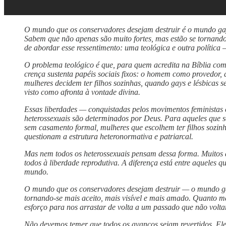
O mundo que os conservadores desejam destruir é o mundo gay 
Sabem que não apenas são muito fortes, mas estão se tornando
de abordar esse ressentimento: uma teológica e outra política
O problema teológico é que, para quem acredita na Bíblia com
crença sustenta papéis sociais fixos: o homem como provedor,
mulheres decidem ter filhos sozinhas, quando gays e lésbicas 
visto como afronta à vontade divina.
Essas liberdades — conquistadas pelos movimentos feministas
heterossexuais são determinados por Deus. Para aqueles que se
sem casamento formal, mulheres que escolhem ter filhos sozinha
questionam a estrutura heteronormativa e patriarcal.
Mas nem todos os heterossexuais pensam dessa forma. Muitos a
todos à liberdade reprodutiva. A diferença está entre aqueles
mundo.
O mundo que os conservadores desejam destruir — o mundo gay, 
tornando-se mais aceito, mais visível e mais amado. Quanto m
esforço para nos arrastar de volta a um passado que não volta
Não devemos temer que todos os avanços sejam revertidos. Ele