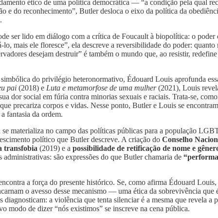
undamento ético de uma política democrática — “a condição pela qual r
ão e do reconhecimento”, Butler desloca o eixo da política da obediênci
.
ode ser lido em diálogo com a crítica de Foucault à biopolítica: o pod
, mais ele floresce”, ela descreve a reversibilidade do poder: quanto m
rvadores desejam destruir” é também o mundo que, ao resistir, redefine
 simbólica do privilégio heteronormativo, Édouard Louis aprofunda essa
u pai
(2018) e
Luta e metamorfose de uma mulher
(2021), Louis revel
ua dor social em fúria contra minorias sexuais e raciais. Trata-se, com
 que precariza corpos e vidas. Nesse ponto, Butler e Louis se encont
 a fantasia da ordem.
a se materializa no campo das políticas públicas para a população LGBTI
rescimento político que Butler descreve. A criação do
Conselho Nacio
a transfobia
(2019) e a
possibilidade de retificação de nome e gêner
as administrativas: são expressões do que Butler chamaria de
“performat
encontra a força do presente histórico. Se, como afirma Édouard Louis,
encarnam o avesso desse mecanismo — uma ética da sobrevivência que é
is diagnosticam: a violência que tenta silenciar é a mesma que revela 
o modo de dizer “nós existimos” se inscreve na cena pública.