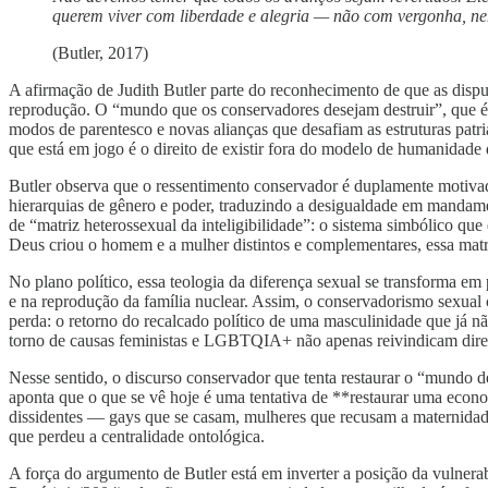
querem viver com liberdade e alegria — não com vergonha, nem 
(Butler, 2017)
A afirmação de Judith Butler parte do reconhecimento de que as disput
reprodução. O “mundo que os conservadores desejam destruir”, que é 
modos de parentesco e novas alianças que desafiam as estruturas patri
que está em jogo é o direito de existir fora do modelo de humanidade
Butler observa que o ressentimento conservador é duplamente motivado
hierarquias de gênero e poder, traduzindo a desigualdade em mandamen
de “matriz heterossexual da inteligibilidade”: o sistema simbólico q
Deus criou o homem e a mulher distintos e complementares, essa matri
No plano político, essa teologia da diferença sexual se transforma e
e na reprodução da família nuclear. Assim, o conservadorismo sexual 
perda: o retorno do recalcado político de uma masculinidade que já 
torno de causas feministas e LGBTQIA+ não apenas reivindicam direi
Nesse sentido, o discurso conservador que tenta restaurar o “mundo d
aponta que o que se vê hoje é uma tentativa de **restaurar uma econ
dissidentes — gays que se casam, mulheres que recusam a maternidad
que perdeu a centralidade ontológica.
A força do argumento de Butler está em inverter a posição da vulnera