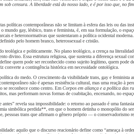
sob censura. A liberdade está do nosso lado, e é por isso que, no fi
as políticas contemporâneas não se limitam à esfera das leis ou das ins
o mundo gay, lésbico, trans e feminista, é, em sua formulação, o espa
arcais e heteronormativas que sustentaram a política ocidental moderna.
 definido pelo homem branco, heterossexual e cristão.
 teológica e politicamente. No plano teológico, a crença na literalida
to divino. Essa estrutura religiosa, que sustenta a diferença sexual c
ue define quem pode ser reconhecido como sujeito legítimo, quem pode d
z converte a contingência histórica em necessidade ontológica.
m política do medo. O crescimento da visibilidade trans, gay e feminis
contemporâneo não é apenas resistência cultural, mas uma reação à perd
não se reconhece como centro. Em
Corpos em aliança e a política das r
tos, mas performam novas formas de coabitação, encenando, no espaço 
e antes” revela sua impossibilidade: o retorno ao passado é uma fantas
omia simbólica perdida**, em que o homem detinha o monopólio do sentid
e, pessoas trans que afirmam o gênero próprio — o conservadorismo re
bilidade: aquilo que o discurso reacionário define como “ameaça à ord