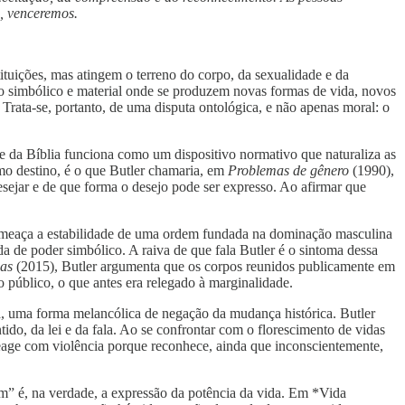
m, venceremos.
tituições, mas atingem o terreno do corpo, da sexualidade e da
ço simbólico e material onde se produzem novas formas de vida, novos
 Trata-se, portanto, de uma disputa ontológica, e não apenas moral: o
de da Bíblia funciona como um dispositivo normativo que naturaliza as
omo destino, é o que Butler chamaria, em
Problemas de gênero
(1990),
esejar e de que forma o desejo pode ser expresso. Ao afirmar que
ta ameaça a estabilidade de uma ordem fundada na dominação masculina
a de poder simbólico. A raiva de que fala Butler é o sintoma dessa
uas
(2015), Butler argumenta que os corpos reunidos publicamente em
público, o que antes era relegado à marginalidade.
ia, uma forma melancólica de negação da mudança histórica. Butler
o, da lei e da fala. Ao se confrontar com o florescimento de vidas
age com violência porque reconhece, ainda que inconscientemente,
em” é, na verdade, a expressão da potência da vida. Em *Vida