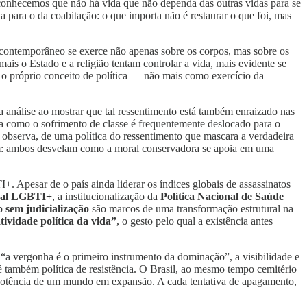
econhecemos que não há vida que não dependa das outras vidas para se
a para o da coabitação: o que importa não é restaurar o que foi, mas
er contemporâneo se exerce não apenas sobre os corpos, mas sobre os
ais o Estado e a religião tentam controlar a vida, mais evidente se
 o próprio conceito de política — não mais como exercício da
 análise ao mostrar que tal ressentimento está também enraizado nas
a como o sofrimento de classe é frequentemente deslocado para o
o observa, de uma política do ressentimento que mascara a verdadeira
ram: ambos desvelam como a moral conservadora se apoia em uma
+. Apesar de o país ainda liderar os índices globais de assassinatos
nal LGBTI+
, a institucionalização da
Política Nacional de Saúde
o sem judicialização
são marcos de uma transformação estrutural na
ividade política da vida”
, o gesto pelo qual a existência antes
 “a vergonha é o primeiro instrumento da dominação”, a visibilidade e
 também política de resistência. O Brasil, ao mesmo tempo cemitério
a potência de um mundo em expansão. A cada tentativa de apagamento,