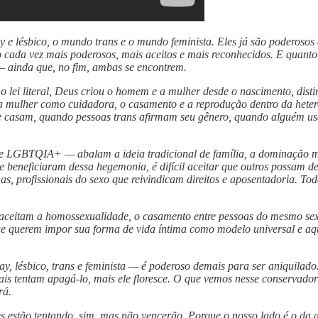
e lésbico, o mundo trans e o mundo feminista. Eles já são poderosos 
 cada vez mais poderosos, mais aceitos e mais reconhecidos. E quanto
 — ainda que, no fim, ambas se encontrem.
o lei literal, Deus criou o homem e a mulher desde o nascimento, dis
 a mulher como cuidadora, o casamento e a reprodução dentro da hete
se casam, quando pessoas trans afirmam seu gênero, quando alguém usa t
 e LGBTQIA+ — abalam a ideia tradicional de família, a dominação m
 beneficiaram dessa hegemonia, é difícil aceitar que outros possam de
s, profissionais do sexo que reivindicam direitos e aposentadoria. Toda
ceitam a homossexualidade, o casamento entre pessoas do mesmo sexo,
 que querem impor sua forma de vida íntima como modelo universal e aq
lésbico, trans e feminista — é poderoso demais para ser aniquilado. 
ais tentam apagá-lo, mais ele floresce. O que vemos nesse conservado
rá.
s estão tentando, sim, mas não vencerão. Porque o nosso lado é o da