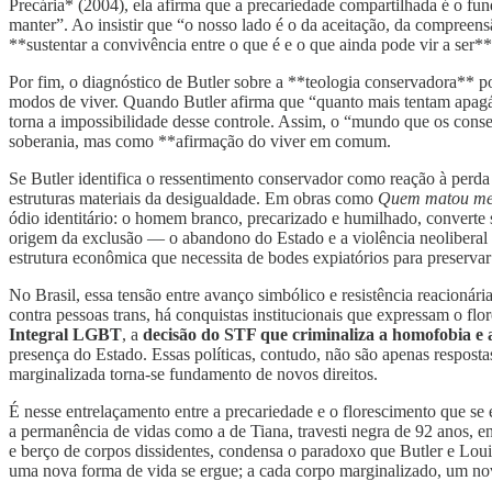
Precária* (2004), ela afirma que a precariedade compartilhada é o f
manter”. Ao insistir que “o nosso lado é o da aceitação, da compreens
**sustentar a convivência entre o que é e o que ainda pode vir a ser**
Por fim, o diagnóstico de Butler sobre a **teologia conservadora** p
modos de viver. Quando Butler afirma que “quanto mais tentam apagá-lo
torna a impossibilidade desse controle. Assim, o “mundo que os conse
soberania, mas como **afirmação do viver em comum.
Se Butler identifica o ressentimento conservador como reação à perda
estruturas materiais da desigualdade. Em obras como
Quem matou me
ódio identitário: o homem branco, precarizado e humilhado, converte s
origem da exclusão — o abandono do Estado e a violência neoliberal
estrutura econômica que necessita de bodes expiatórios para preservar
No Brasil, essa tensão entre avanço simbólico e resistência reacionári
contra pessoas trans, há conquistas institucionais que expressam o flo
Integral LGBT
, a
decisão do STF que criminaliza a homofobia e 
presença do Estado. Essas políticas, contudo, não são apenas respost
marginalizada torna-se fundamento de novos direitos.
É nesse entrelaçamento entre a precariedade e o florescimento que se 
a permanência de vidas como a de Tiana, travesti negra de 92 anos, 
e berço de corpos dissidentes, condensa o paradoxo que Butler e Lou
uma nova forma de vida se ergue; a cada corpo marginalizado, um nov