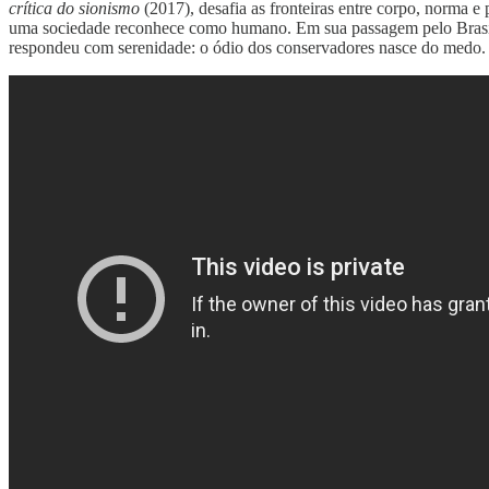
crítica do sionismo
(2017), desafia as fronteiras entre corpo, norma e
uma sociedade reconhece como humano. Em sua passagem pelo Brasil
respondeu com serenidade: o ódio dos conservadores nasce do medo. 