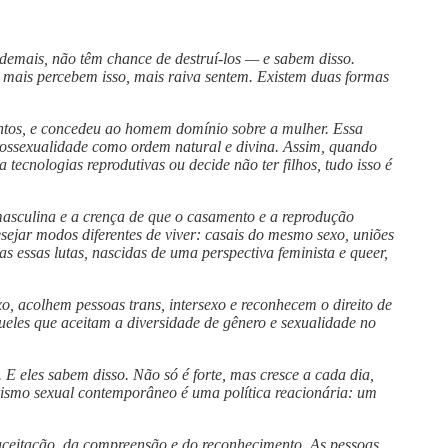
demais, não têm chance de destruí-los — e sabem disso.
 mais percebem isso, mais raiva sentem. Existem duas formas
tintos, e concedeu ao homem domínio sobre a mulher. Essa
rossexualidade como ordem natural e divina. Assim, quando
ecnologias reprodutivas ou decide não ter filhos, tudo isso é
asculina e a crença de que o casamento e a reprodução
sejar modos diferentes de viver: casais do mesmo sexo, uniões
s essas lutas, nascidas de uma perspectiva feminista e queer,
 acolhem pessoas trans, intersexo e reconhecem o direito de
ueles que aceitam a diversidade de gênero e sexualidade no
E eles sabem disso. Não só é forte, mas cresce a cada dia,
rismo sexual contemporâneo é uma política reacionária: um
 aceitação, da compreensão e do reconhecimento. As pessoas