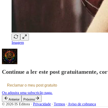
Imagem
Continue a ler este post gratuitamente, cor
Reclamar o meu post gratuito
Ou adquira uma subscrição paga.
Anterior
Próximo
© 2026 IS Editora
·
Privacidade
∙
Termos
∙
Aviso de cobrança