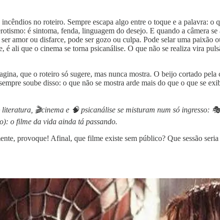
 incêndios no roteiro. Sempre escapa algo entre o toque e a palavra: o 
 erotismo: é sintoma, fenda, linguagem do desejo. E quando a câmera s
 ser amor ou disfarce, pode ser gozo ou culpa. Pode selar uma paixão o
, é ali que o cinema se torna psicanálise. O que não se realiza vira pul
gina, que o roteiro só sugere, mas nunca mostra. O beijo cortado pela 
 sempre soube disso: o que não se mostra arde mais do que o que se ex
literatura, 🎬cinema e 🧠 psicanálise se misturam num só ingresso: 
): o filme da vida ainda tá passando.
nte, provoque! Afinal, que filme existe sem público? Que sessão seria