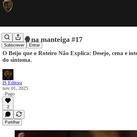
Pipoca🍿na manteiga #17
Subscrever
Entrar
O Beijo que o Roteiro Não Explica: Desejo, cena e int
do sintoma.
IS Editora
nov 01, 2025
∙ Pago
2
Partilhar