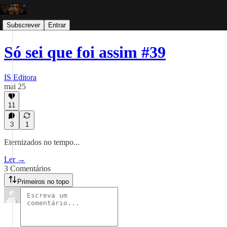
Subscrever
Entrar
Só sei que foi assim #39
IS Editora
mai 25
11
3
1
Eternizados no tempo...
Ler →
3 Comentários
Primeiros no topo