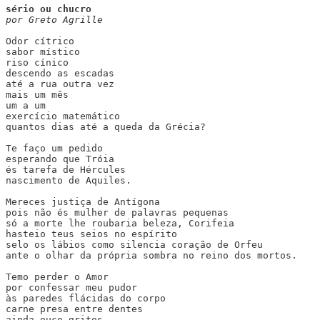
sério ou chucro
por Greto Agrille
Odor cítrico

sabor místico

riso cínico

descendo as escadas

até a rua outra vez

mais um mês

um a um

exercício matemático

quantos dias até a queda da Grécia?

Te faço um pedido

esperando que Tróia

és tarefa de Hércules

nascimento de Aquiles.

Mereces justiça de Antígona

pois não és mulher de palavras pequenas

só a morte lhe roubaria beleza, Corifeia

hasteio teus seios no espírito

selo os lábios como silencia coração de Orfeu

ante o olhar da própria sombra no reino dos mortos.

Temo perder o Amor

por confessar meu pudor

às paredes flácidas do corpo

carne presa entre dentes

ainda ouço gritos
