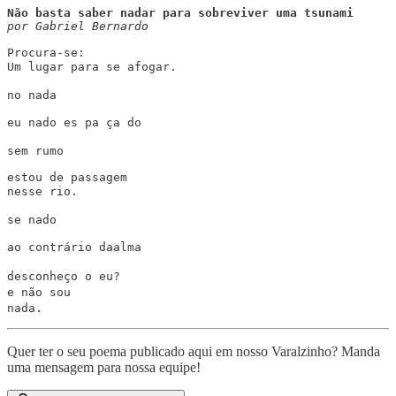
por Gabriel Bernardo
Procura-se:

ㅤUm lugar para se afogar.

no nada

eu nado ㅤes pa ça do

sem rumo

estou de passagem

ㅤnesse rio.

se nado

ao contrário daㅤalma

desconheço o euㅤ?

ㅤe não sou

ㅤnada.
Quer ter o seu poema publicado aqui em nosso Varalzinho? Manda
uma mensagem para nossa equipe!