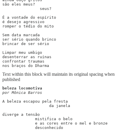
são eles meus?

                seus?

É a vontade do espírito

é desejo agressivo

romper o tédio do mito

Sem data marcada

ser sério quando brinco

brincar de ser sério 

Limpar meu umbigo

desenterrar as ruínas

confrontar traumas

nos braços do Dharma
Text within this block will maintain its original spacing when
published
por Mônica Barros
A beleza escapou pela fresta

                    da janela

diverge a tensão

              mistifica o belo

              e as cores entre o mel e bronze

              desconhecido
