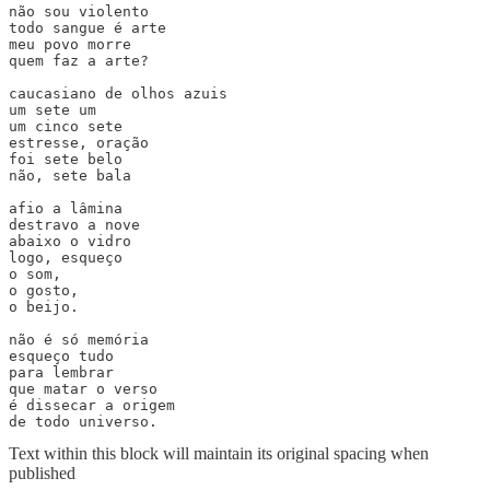
não sou violento

todo sangue é arte

meu povo morre

quem faz a arte?

caucasiano de olhos azuis

um sete um

um cinco sete

estresse, oração

foi sete belo

não, sete bala

afio a lâmina

destravo a nove

abaixo o vidro

logo, esqueço

o som,

o gosto,

o beijo.

não é só memória

esqueço tudo

para lembrar

que matar o verso

é dissecar a origem

de todo universo.
Text within this block will maintain its original spacing when
published