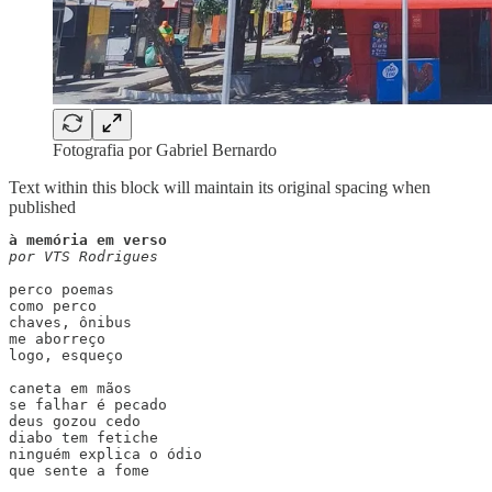
Fotografia por Gabriel Bernardo
Text within this block will maintain its original spacing when
published
por VTS Rodrigues
perco poemas

como perco 

chaves, ônibus

me aborreço

logo, esqueço

caneta em mãos

se falhar é pecado

deus gozou cedo

diabo tem fetiche

ninguém explica o ódio

que sente a fome
