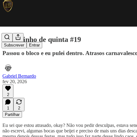
Varalzinho de quinta #19
Subscrever
Entrar
Passou o bloco e eu pulei dentro. Atrasos carnavalesc
Gabriel Bernardo
fev 20, 2026
2
1
2
Partilhar
Eu sei que estou atrasado, okay? Não vou pedir desculpas, estava se
não escrevi, algumas bocas que beijei e preciso de mais uns dias desc
mesma depois dessas festas, mas tudo isso faz parte desse lindo caos, 