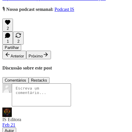
🎙️
Nosso podcast semanal:
Podcast IS
2
1
2
Partilhar
Anterior
Próximo
Discussão sobre este post
Comentários
Restacks
IS Editora
Feb 21
Autor