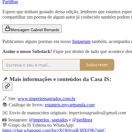
Partilhar
Espero que tenham gostado dessa edição, lembrem que estamos espera
compartilhar um poema de algum autor já conhecido também podem i
Mensagem Gabriel Bernardo
Publicamos alguns poemas em nosso
Instagram
também, acompanha no
Assine o nosso Substack!
Fique por dentro de tudo que acontece den
Subscrever
📌 Mais informações e conteúdos da Casa IS:
🔗 Site:
www.imperiossagrados.com.br
📚 Catálogo de livros:
estanteis.mycartpanda.com
✉️ Envio de manuscritos originais:
imperiossagrados@gmail.com
📸 Instagram:
@imperios_sagrados
e
@iseditora
💬 Grupo da IS Editora no WhatsApp:
https://chat.whatsapp.com/IocrXOhSvuR38XF0b7ajnC