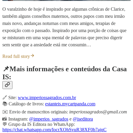
O varalzinho de hoje é inspirado por algumas crônicas de Clarice,
também alguns conselhos maternos, outros papos com meu irmão
mais novo, andanças noturnas com meus amigos, terapias de
exposição com o passado. Inspirado por uma porção de coisas que
se misturam em uma sopa mental de palavras que preciso digerir
sem sentir que a ansiedade está me consumin…
Read full story
📌Mais informações e conteúdos da Casa
IS:
🔗 Site:
www.imperiossagrados.com.br
📚 Catálogo de livros:
estanteis.mycartpanda.com
✉️ Envio de manuscritos originais:
imperiossagrados@gmail.com
📸 Instagram:
@imperios_sagrados
e
@iseditora
💬 Grupo da IS Editora no WhatsApp:
https://chat.whatsapp.com/IocrXOhSvuR38XF0b7ajnC