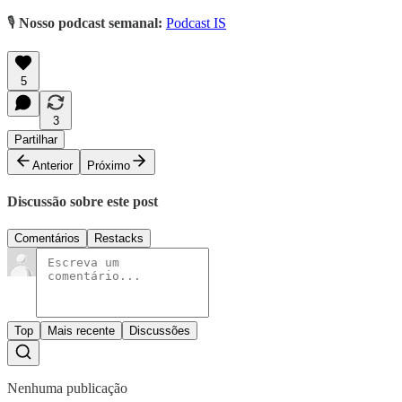
🎙️
Nosso podcast semanal:
Podcast IS
5
3
Partilhar
Anterior
Próximo
Discussão sobre este post
Comentários
Restacks
Top
Mais recente
Discussões
Nenhuma publicação