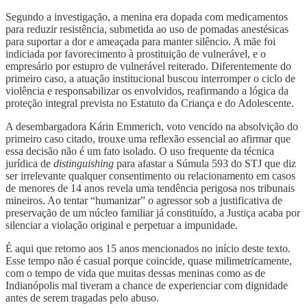
Segundo a investigação, a menina era dopada com medicamentos
para reduzir resistência, submetida ao uso de pomadas anestésicas
para suportar a dor e ameaçada para manter silêncio. A mãe foi
indiciada por favorecimento à prostituição de vulnerável, e o
empresário por estupro de vulnerável reiterado. Diferentemente do
primeiro caso, a atuação institucional buscou interromper o ciclo de
violência e responsabilizar os envolvidos, reafirmando a lógica da
proteção integral prevista no Estatuto da Criança e do Adolescente.
A desembargadora Kárin Emmerich, voto vencido na absolvição do
primeiro caso citado, trouxe uma reflexão essencial ao afirmar que
essa decisão não é um fato isolado. O uso frequente da técnica
jurídica de
distinguishing
para afastar a Súmula 593 do STJ que diz
ser irrelevante qualquer consentimento ou relacionamento em casos
de menores de 14 anos revela uma tendência perigosa nos tribunais
mineiros. Ao tentar “humanizar” o agressor sob a justificativa de
preservação de um núcleo familiar já constituído, a Justiça acaba por
silenciar a violação original e perpetuar a impunidade.
É aqui que retorno aos 15 anos mencionados no início deste texto.
Esse tempo não é casual porque coincide, quase milimetricamente,
com o tempo de vida que muitas dessas meninas como as de
Indianópolis mal tiveram a chance de experienciar com dignidade
antes de serem tragadas pelo abuso.