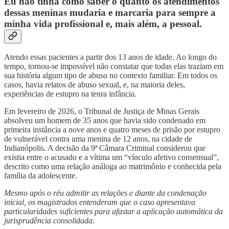
Eu não tinha como saber o quanto os atendimentos
dessas meninas mudaria e marcaria para sempre a
minha vida profissional e, mais além, a pessoal.
Atendo essas pacientes a partir dos 13 anos de idade. Ao longo do
tempo, tornou-se impossível não constatar que todas elas traziam em
sua história algum tipo de abuso no contexto familiar. Em todos os
casos, havia relatos de abuso sexual, e, na maioria deles,
experiências de estupro na tenra infância.
Em fevereiro de 2026, o Tribunal de Justiça de Minas Gerais
absolveu um homem de 35 anos que havia sido condenado em
primeira instância a nove anos e quatro meses de prisão por estupro
de vulnerável contra uma menina de 12 anos, na cidade de
Indianópolis. A decisão da 9ª Câmara Criminal considerou que
existia entre o acusado e a vítima um “vínculo afetivo consensual”,
descrito como uma relação análoga ao matrimônio e conhecida pela
família da adolescente.
Mesmo após o réu admitir as relações e diante da condenação
inicial, os magistrados entenderam que o caso apresentava
particularidades suficientes para afastar a aplicação automática da
jurisprudência consolidada.