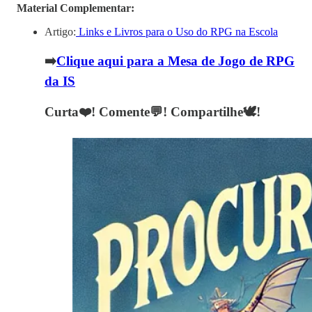
Material Complementar:
Artigo:
Links e Livros para o Uso do RPG na Escola
➡️
Clique aqui para a Mesa de Jogo de RPG
da IS
Curta❤️! Comente💬! Compartilhe🕊!