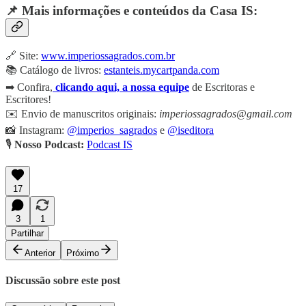
📌 Mais informações e conteúdos da Casa IS:
🔗 Site:
www.imperiossagrados.com.br
📚 Catálogo de livros:
estanteis.mycartpanda.com
➡ Confira,
clicando aqui, a nossa equipe
de Escritoras e
Escritores!
✉️ Envio de manuscritos originais:
imperiossagrados@gmail.com
📸 Instagram:
@imperios_sagrados
e
@iseditora
🎙️
Nosso Podcast:
Podcast IS
17
3
1
Partilhar
Anterior
Próximo
Discussão sobre este post