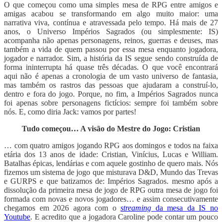
O que começou como uma simples mesa de RPG entre amigos e
amigas acabou se transformando em algo muito maior: uma
narrativa viva, contínua e atravessada pelo tempo. Há mais de 27
anos, o Universo Impérios Sagrados (ou simplesmente: IS)
acompanha não apenas personagens, reinos, guerras e deuses, mas
também a vida de quem passou por essa mesa enquanto jogadora,
jogador e narrador. Sim, a história da IS segue sendo construída de
forma ininterrupta há quase três décadas. O que você encontrará
aqui não é apenas a cronologia de um vasto universo de fantasia,
mas também os rastros das pessoas que ajudaram a construí-lo,
dentro e fora do jogo. Porque, no fim, a Impérios Sagrados nunca
foi apenas sobre personagens fictícios: sempre foi também sobre
nós. E, como diria Jack: vamos por partes!
Tudo começou… A visão do Mestre do Jogo: Cristian
… com quatro amigos jogando RPG aos domingos e todos na faixa
etária dos 13 anos de idade: Cristian, Vinícius, Lucas e William.
Batalhas épicas, lendárias e com aquele gostinho de quero mais. Nós
fizemos um sistema de jogo que misturava D&D, Mundo das Trevas
e GURPS e que batizamos de: Impérios Sagrados. mesmo após a
dissolução da primeira mesa de jogo de RPG outra mesa de jogo foi
formada com novas e novos jogadores… e assim consecutivamente
chegamos em 2026 agora com o
streaming
da mesa da IS no
Youtube
. E acredito que a jogadora Caroline pode contar um pouco