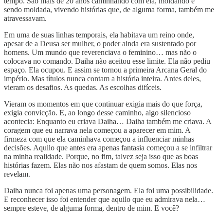
tempo. São mais de 20 anos caminhando com ela, moldando e
sendo moldada, vivendo histórias que, de alguma forma, também me
atravessavam.
Em uma de suas linhas temporais, ela habitava um reino onde,
apesar de a Deusa ser mulher, o poder ainda era sustentado por
homens. Um mundo que reverenciava o feminino… mas não o
colocava no comando. Daiha não aceitou esse limite. Ela não pediu
espaço. Ela ocupou. E assim se tornou a primeira Arcana Geral do
império. Mas títulos nunca contam a história inteira. Antes deles,
vieram os desafios. As quedas. As escolhas difíceis.
Vieram os momentos em que continuar exigia mais do que força,
exigia convicção. E, ao longo desse caminho, algo silencioso
acontecia: Enquanto eu criava Daiha… Daiha também me criava. A
coragem que eu narrava nela começou a aparecer em mim. A
firmeza com que ela caminhava começou a influenciar minhas
decisões. Aquilo que antes era apenas fantasia começou a se infiltrar
na minha realidade. Porque, no fim, talvez seja isso que as boas
histórias fazem. Elas não nos afastam de quem somos. Elas nos
revelam.
Daiha nunca foi apenas uma personagem. Ela foi uma possibilidade.
E reconhecer isso foi entender que aquilo que eu admirava nela…
sempre esteve, de alguma forma, dentro de mim. E você?