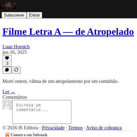
Subscrever
Entrar
Filme Letra A — de Atropelado
Luan Hornich
jun 16, 2025
3
Morri ontem, vítima de um atropelamento por um caminhão.
Ler →
Comentários
© 2026 IS Editora
·
Privacidade
∙
Termos
∙
Aviso de cobrança
Comece o seu Substack