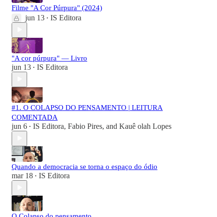
Filme "A Cor Púrpura" (2024)
jun 13
IS Editora
•
"A cor púrpura" — Livro
jun 13
IS Editora
•
#1. O COLAPSO DO PENSAMENTO | LEITURA
COMENTADA
jun 6
IS Editora
,
Fabio Pires
, and
Kauê olah Lopes
•
Quando a democracia se torna o espaço do ódio
mar 18
IS Editora
•
O Colapso do pensamento