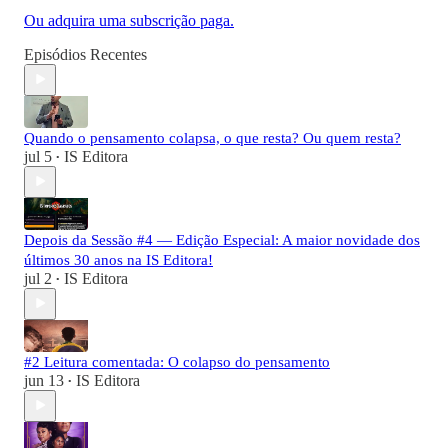
Ou adquira uma subscrição paga.
Episódios Recentes
Quando o pensamento colapsa, o que resta? Ou quem resta?
jul 5
IS Editora
•
Depois da Sessão #4 — Edição Especial: A maior novidade dos
últimos 30 anos na IS Editora!
jul 2
IS Editora
•
#2 Leitura comentada: O colapso do pensamento
jun 13
IS Editora
•