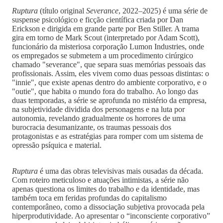
Ruptura
(título original
Severance
, 2022–2025) é uma série de
suspense psicológico e ficção científica criada por Dan
Erickson e dirigida em grande parte por Ben Stiller. A trama
gira em torno de Mark Scout (interpretado por Adam Scott),
funcionário da misteriosa corporação Lumon Industries, onde
os empregados se submetem a um procedimento cirúrgico
chamado "severance", que separa suas memórias pessoais das
profissionais. Assim, eles vivem como duas pessoas distintas: o
"innie", que existe apenas dentro do ambiente corporativo, e o
"outie", que habita o mundo fora do trabalho. Ao longo das
duas temporadas, a série se aprofunda no mistério da empresa,
na subjetividade dividida dos personagens e na luta por
autonomia, revelando gradualmente os horrores de uma
burocracia desumanizante, os traumas pessoais dos
protagonistas e as estratégias para romper com um sistema de
opressão psíquica e material.
Ruptura
é uma das obras televisivas mais ousadas da década.
Com roteiro meticuloso e atuações intimistas, a série não
apenas questiona os limites do trabalho e da identidade, mas
também toca em feridas profundas do capitalismo
contemporâneo, como a dissociação subjetiva provocada pela
hiperprodutividade. Ao apresentar o “inconsciente corporativo”