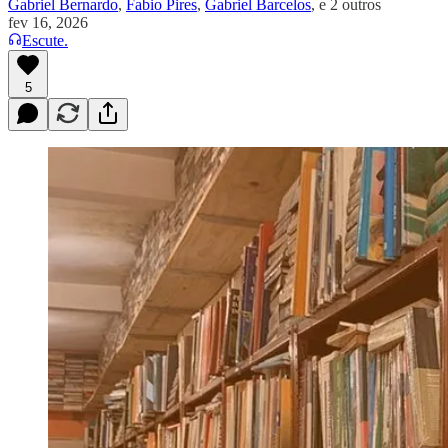
Gabriel Bernardo
,
Fabio Pires
,
Gabriel Barcelos
, e
2 outros
fev 16, 2026
Escute.
5