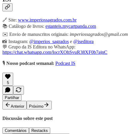
🔗 Site:
www.imperiossagrados.com.br
📚 Catálogo de livros:
estanteis.mycartpanda.com
✉️ Envio de manuscritos originais:
imperiossagrados@gmail.com
📸 Instagram:
@imperios_sagrados
e
@iseditora
💬 Grupo da IS Editora no WhatsApp:
https://chat.whatsapp.com/IocrXOhSvuR38XF0b7ajnC
🎙️
Nosso podcast semanal:
Podcast IS
5
Partilhar
Anterior
Próximo
Discussão sobre este post
Comentários
Restacks