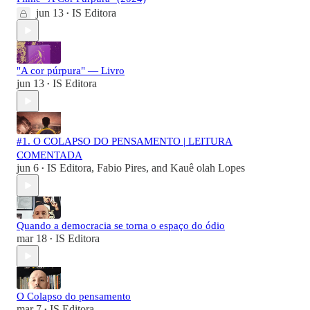
jun 13
IS Editora
•
"A cor púrpura" — Livro
jun 13
IS Editora
•
#1. O COLAPSO DO PENSAMENTO | LEITURA
COMENTADA
jun 6
IS Editora
,
Fabio Pires
, and
Kauê olah Lopes
•
Quando a democracia se torna o espaço do ódio
mar 18
IS Editora
•
O Colapso do pensamento
mar 7
IS Editora
•