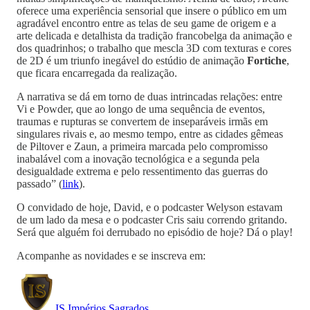
oferece uma experiência sensorial que insere o público em um
agradável encontro entre as telas de seu game de origem e a
arte delicada e detalhista da tradição francobelga da animação e
dos quadrinhos; o trabalho que mescla 3D com texturas e cores
de 2D é um triunfo inegável do estúdio de animação
Fortiche
,
que ficara encarregada da realização.
A narrativa se dá em torno de duas intrincadas relações: entre
Vi e Powder, que ao longo de uma sequência de eventos,
traumas e rupturas se convertem de inseparáveis irmãs em
singulares rivais e, ao mesmo tempo, entre as cidades gêmeas
de Piltover e Zaun, a primeira marcada pelo compromisso
inabalável com a inovação tecnológica e a segunda pela
desigualdade extrema e pelo ressentimento das guerras do
passado” (
link
).
O convidado de hoje, David, e o podcaster Welyson estavam
de um lado da mesa e o podcaster Cris saiu correndo gritando.
Será que alguém foi derrubado no episódio de hoje? Dá o play!
Acompanhe as novidades e se inscreva em:
IS Impérios Sagrados