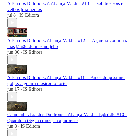
A Era dos Duldrons: A Aliança Maldita #13 — Sob três sóis e
velhos juramentos
jul 8
IS Editora
•
A Era dos Duldrons: Aliança Maldita #12 — A guerra continua,
mas já não do mesmo jeito
jun 30
IS Editora
•
A Era dos Duldrons: Aliança Maldita #11— Antes do próximo
golpe, a guerra mostrou o rosto
jun 17
IS Editora
•
Campanha: Era dos Duldrons – Aliança Maldita Episódio #10 -
Quando a trégua começa a apodrecer
jun 3
IS Editora
•