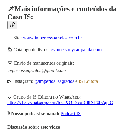
📌Mais informações e conteúdos da
Casa IS:
🔗 Site:
www.imperiossagrados.com.br
📚 Catálogo de livros:
estanteis.mycartpanda.com
✉️ Envio de manuscritos originais:
imperiossagrados@gmail.com
📸 Instagram:
@imperios_sagrados
e
IS Editora
💬 Grupo da IS Editora no WhatsApp:
https://chat.whatsapp.com/IocrXOhSvuR38XF0b7ajnC
🎙️
Nosso podcast semanal:
Podcast IS
Discussão sobre este vídeo