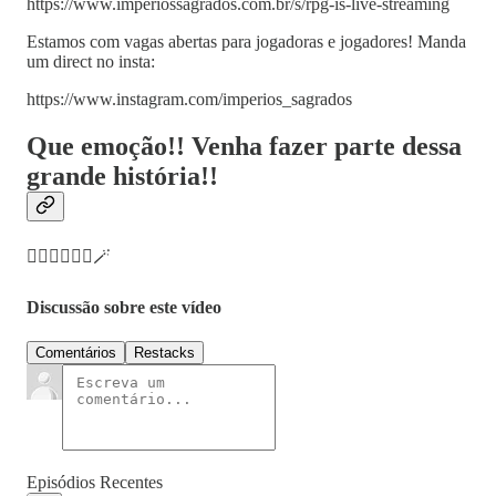
https://www.imperiossagrados.com.br/s/rpg-is-live-streaming
Estamos com vagas abertas para jogadoras e jogadores! Manda
um direct no insta:
https://www.instagram.com/imperios_sagrados
Que emoção!! Venha fazer parte dessa
grande história!!
🧝🏽‍♂️🧙🏼‍♂️🪄
Discussão sobre este vídeo
Comentários
Restacks
Episódios Recentes