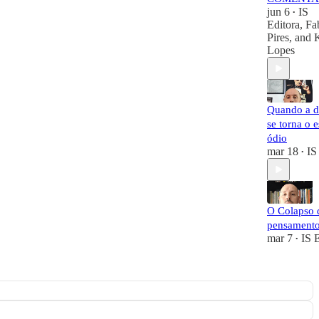
jun 6
IS
•
Editora
,
Fa
Pires
, and
Lopes
Quando a d
se torna o 
ódio
mar 18
IS
•
O Colapso 
pensament
mar 7
IS 
•