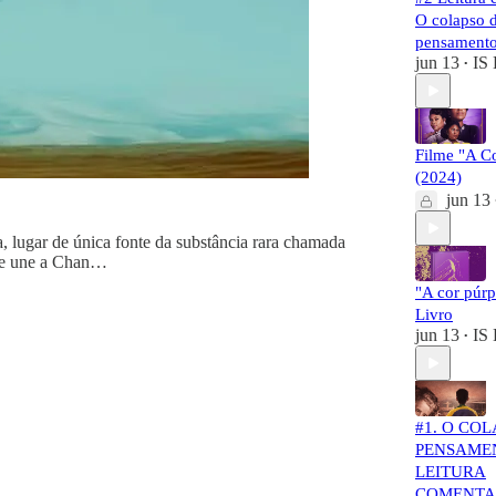
O colapso 
pensament
jun 13
IS 
•
Filme "A C
(2024)
jun 13
 lugar de única fonte da substância rara chamada
 se une a Chan…
"A cor púr
Livro
jun 13
IS 
•
#1. O CO
PENSAMEN
LEITURA
COMENT