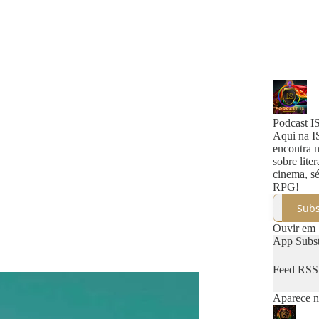
Podcast I
Aqui na I
encontra 
sobre liter
cinema, sé
RPG!
Subs
Ouvir em
App Subs
Feed RSS
Aparece n