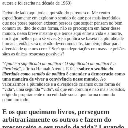
autora e foi escrita na década de 1960).
Deixo de lado aqui toda a questão do parentesco. Me centro
especificamente em explorar o sentido de que por mais incrédulos
que nos possa parecer, existem pessoas que sequer pensam no bem
comum ou, dito de outra forma, não se preocupam em fazer desse
mundo, nessa breve instante que temos aqui entre a vida e a morte,
um lugar melhor para se viver. Se a política se baseia na pluralidade
humana, então, será que não deveríamos nós, também, olhar par a
diversidade que nos cerca? Será que deportações em massa e prisões
sãos as únicas respostas possíveis?
“
Qual é o significado da política? O significado da política é a
liberdade
”, afirma Hannah Arendt. E falar
sobre
o sentido da
liberdade como sentido da política
é entender a democracia como
uma maneira de viver a convivência nesse mundo.
Ao
valorizarmos a pluralidade e a diversidade criamos outra forma de
“vida”, uma segunda “vida”, só que em comum e não mais isolados,
erigindo propriamente uma entidade social que forma o mundo
como um todo.
E os que queimam livros, perseguem
arbitrariamente os outros e fazem do
preconceito o seu modo de vida? Levando