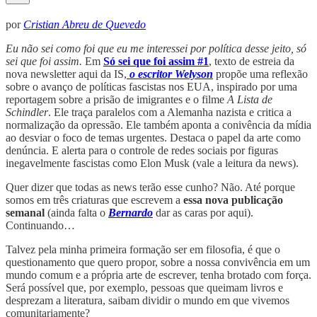
por
Cristian Abreu de Quevedo
Eu não sei como foi que eu me interessei por política desse jeito, só
sei que foi assim.
Em
Só sei que foi assim #1
, texto de estreia da
nova newsletter aqui da IS,
o escritor Welyson
propõe uma reflexão
sobre o avanço de políticas fascistas nos EUA, inspirado por uma
reportagem sobre a prisão de imigrantes e o filme
A Lista de
Schindler
. Ele traça paralelos com a Alemanha nazista e critica a
normalização da opressão. Ele também aponta a conivência da mídia
ao desviar o foco de temas urgentes. Destaca o papel da arte como
denúncia. E alerta para o controle de redes sociais por figuras
inegavelmente fascistas como Elon Musk (vale a leitura da news).
Quer dizer que todas as news terão esse cunho? Não. Até porque
somos em três criaturas que escrevem a
essa nova publicação
semanal
(ainda falta o
Bernardo
dar as caras por aqui).
Continuando…
Talvez pela minha primeira formação ser em filosofia, é que o
questionamento que quero propor, sobre a nossa convivência em um
mundo comum e a própria arte de escrever, tenha brotado com força.
Será possível que, por exemplo, pessoas que queimam livros e
desprezam a literatura, saibam dividir o mundo em que vivemos
comunitariamente?