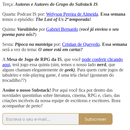
Terça:
Autoras e Autores do Grupo do Substack IS
Quarta: Podcast IS por:
Welyson Pereira de Almeida
.
Essa semana
temos o episódio:
The Last of Us 2ª temporada!
Quinta:
Varalzinho
por
Gabriel Bernardo
(
você já enviou o seu
poema para nós?
)
Sexta:
Pipoca na manteiga
por:
Cristian de Quevedo
.
Essa semana
será a vez do tema:
O amor está em cartaz?
A
Mesa de Jogo de RPG da IS
, que você
pode conferir clicando
aqui,
terá jogo essa quinta (sim, temos o nosso lado
nerd
, que
alguns chamam elegantemente de
geek)
. Para quem curte jogos de
tabuleiro e role-playing game, é uma tela cheia! (gostaram do
trocadilho??)
Assine o nosso Substack!
Por aqui você fica por dentro das
novidades quentinhas sobre literatura, cinema, RPG e, claro, das
criações incríveis da nossa equipe de escritoras e escritores. Bora
acompanhar de perto?
Subscrever