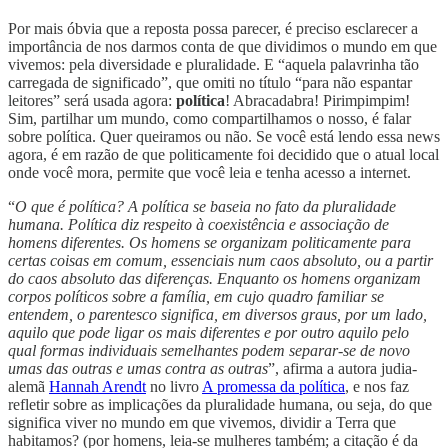
Por mais óbvia que a reposta possa parecer, é preciso esclarecer a
importância de nos darmos conta de que dividimos o mundo em que
vivemos: pela diversidade e pluralidade. E “aquela palavrinha tão
carregada de significado”, que omiti no título “para não espantar
leitores” será usada agora:
política
! Abracadabra! Pirimpimpim!
Sim, partilhar um mundo, como compartilhamos o nosso, é falar
sobre política. Quer queiramos ou não. Se você está lendo essa news
agora, é em razão de que politicamente foi decidido que o atual local
onde você mora, permite que você leia e tenha acesso a internet.
“
O que é política? A política se baseia no fato da pluralidade
humana. Política diz respeito à coexistência e associação de
homens diferentes. Os homens se organizam politicamente para
certas coisas em comum, essenciais num caos absoluto, ou a partir
do caos absoluto das diferenças. Enquanto os homens organizam
corpos políticos sobre a família, em cujo quadro familiar se
entendem, o parentesco significa, em diversos graus, por um lado,
aquilo que pode ligar os mais diferentes e por outro aquilo pelo
qual formas individuais semelhantes podem separar-se de novo
umas das outras e umas contra as outras
”, afirma a autora judia-
alemã
Hannah Arendt
no livro
A promessa da política
, e nos faz
refletir sobre as implicações da pluralidade humana, ou seja, do que
significa viver no mundo em que vivemos, dividir a Terra que
habitamos? (por homens, leia-se mulheres também; a citação é da