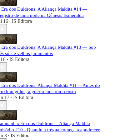
 Era dos Duldrons: A Aliança Maldita #14 —
egistro de uma noite na Gênesis Esmeralda
ul 16
IS Editora
•
 Era dos Duldrons: A Aliança Maldita #13 — Sob
rês sóis e velhos juramentos
ul 8
IS Editora
•
 Era dos Duldrons: Aliança Maldita #11— Antes do
róximo golpe, a guerra mostrou o rosto
un 17
IS Editora
•
ampanha: Era dos Duldrons – Aliança Maldita
pisódio #10 - Quando a trégua começa a apodrecer
un 3
IS Editora
•