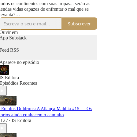
todos os continentes com suas tropas... serão as
lendas vidas capazes de enfrentar o mal que se
levanta?
A aventura apenas começou..
Subscrever
Ouvir em
App Substack
Feed RSS
Aparece no episódio
IS Editora
Episódios Recentes
 Era dos Duldrons: A Aliança Maldita #15 — Os
ortos ainda conhecem o caminho
ul 27
IS Editora
•