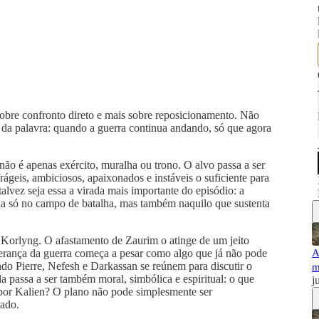
obre confronto direto e mais sobre reposicionamento. Não
 da palavra: quando a guerra continua andando, só que agora
 não é apenas exército, muralha ou trono. O alvo passa a ser
rágeis, ambiciosos, apaixonados e instáveis o suficiente para
talvez seja essa a virada mais importante do episódio: a
ada só no campo de batalha, mas também naquilo que sustenta
Korlyng. O afastamento de Zaurim o atinge de um jeito
derança da guerra começa a pesar como algo que já não pode
A
do Pierre, Nefesh e Darkassan se reúnem para discutir o
m
la passa a ser também moral, simbólica e espiritual: o que
j
 por Kalien? O plano não pode simplesmente ser
ado.