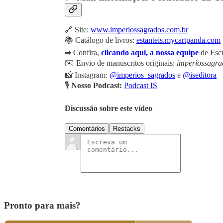
🔗 Site:
www.imperiossagrados.com.br
📚 Catálogo de livros:
estanteis.mycartpanda.com
➡ Confira,
clicando aqui, a nossa equipe
de Escr
✉️ Envio de manuscritos originais:
imperiossagr
📸 Instagram:
@imperios_sagrados
e
@iseditora
🎙️
Nosso Podcast:
Podcast IS
Discussão sobre este vídeo
Comentários
Restacks
Pronto para mais?