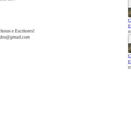
C
E
itoras e Escritores!
m
ados@gmail.com
C
E
m