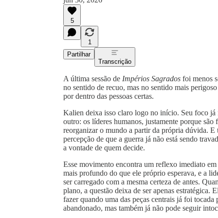
5
1
Partilhar
Transcrição
A última sessão de
Impérios Sagrados
foi menos s
no sentido de recuo, mas no sentido mais perigoso
por dentro das pessoas certas.
Kalien deixa isso claro logo no início. Seu foco já
outro: os líderes humanos, justamente porque são f
reorganizar o mundo a partir da própria dúvida. E 
percepção de que a guerra já não está sendo trav
a vontade de quem decide.
Esse movimento encontra um reflexo imediato em 
mais profundo do que ele próprio esperava, e a li
ser carregado com a mesma certeza de antes. Quan
plano, a questão deixa de ser apenas estratégica. E
fazer quando uma das peças centrais já foi tocada
abandonado, mas também já não pode seguir intoc