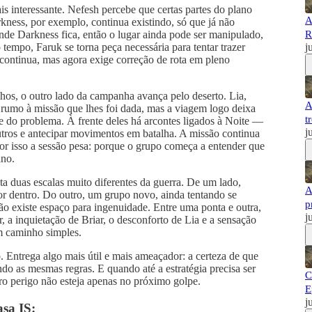
s interessante. Nefesh percebe que certas partes do plano
A
ness, por exemplo, continua existindo, só que já não
onde Darkness fica, então o lugar ainda pode ser manipulado,
R
empo, Faruk se torna peça necessária para tentar trazer
j
continua, mas agora exige correção de rota em pleno
hos, o outro lado da campanha avança pelo deserto. Lia,
A
 rumo à missão que lhes foi dada, mas a viagem logo deixa
t
te do problema. À frente deles há arcontes ligados à Noite —
j
outros e antecipar movimentos em batalha. A missão continua
or isso a sessão pesa: porque o grupo começa a entender que
ano.
ta duas escalas muito diferentes da guerra. De um lado,
A
or dentro. Do outro, um grupo novo, ainda tentando se
p
ão existe espaço para ingenuidade. Entre uma ponta e outra,
j
r, a inquietação de Briar, o desconforto de Lia e a sensação
m caminho simples.
 Entrega algo mais útil e mais ameaçador: a certeza de que
do as mesmas regras. E quando até a estratégia precisa ser
C
ro perigo não esteja apenas no próximo golpe.
E
j
sa IS: