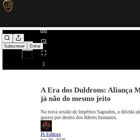
0:00
/
Subscrever
Entrar
Partilhar a partir de0:00
A Era dos Duldrons: Aliança M
já não do mesmo jeito
Na nova sessão de Impérios Sagrados, a dúvida a
guerra por dentro dos líderes humanos.
IS Editora
jun 30, 2026