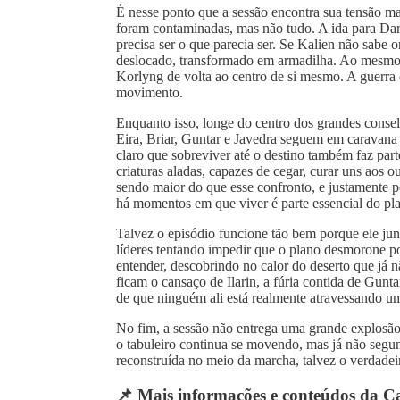
É nesse ponto que a sessão encontra sua tensão mai
foram contaminadas, mas não tudo. A ida para Dark
precisa ser o que parecia ser. Se Kalien não sabe 
deslocado, transformado em armadilha. Ao mesmo t
Korlyng de volta ao centro de si mesmo. A guerra 
movimento.
Enquanto isso, longe do centro dos grandes consel
Eira, Briar, Guntar e Javedra seguem em caravana
claro que sobreviver até o destino também faz par
criaturas aladas, capazes de cegar, curar uns aos 
sendo maior do que esse confronto, e justamente p
há momentos em que viver é parte essencial do pl
Talvez o episódio funcione tão bem porque ele jun
líderes tentando impedir que o plano desmorone p
entender, descobrindo no calor do deserto que já n
ficam o cansaço de Ilarin, a fúria contida de Gunta
de que ninguém ali está realmente atravessando u
No fim, a sessão não entrega uma grande explosão.
o tabuleiro continua se movendo, mas já não segun
reconstruída no meio da marcha, talvez o verdadei
📌 Mais informações e conteúdos da Ca