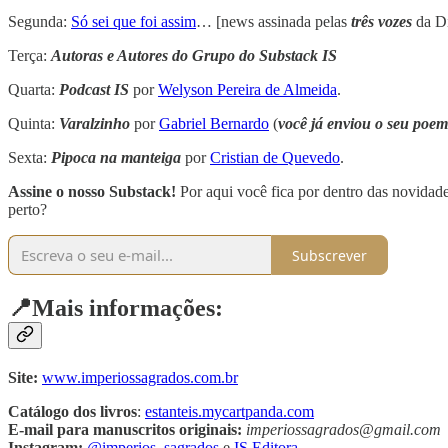
Segunda:
Só sei que foi assim
… [news assinada pelas
três vozes
da Di
Terça:
Autoras e Autores do Grupo do Substack IS
Quarta:
Podcast IS
por
Welyson Pereira de Almeida
.
Quinta:
Varalzinho
por
Gabriel Bernardo
(
você já enviou o seu poe
Sexta:
Pipoca na manteiga
por
Cristian de Quevedo
.
Assine o nosso Substack!
Por aqui você fica por dentro das novidades
perto?
Subscrever
📍Mais informações:
Site:
www.imperiossagrados.com.br
Catálogo dos livros
:
estanteis.mycartpanda.com
E-mail para manuscritos originais:
imperiossagrados@gmail.com
Instagram:
@imperios_sagrados
e
IS Editora